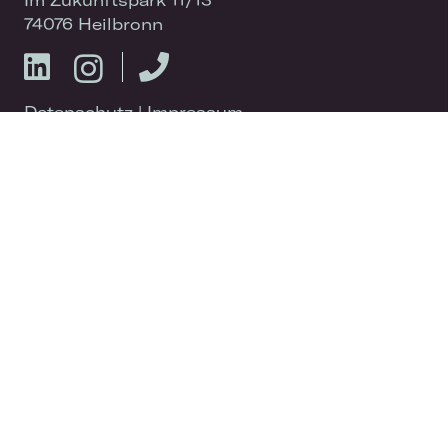
74076 Heilbronn
Datenschutz
|
Impressum
SITEMAP
Über Uns
Plattform
News
Karriere
IPAI Campus
Event Spaces
Besuch
Kontakt