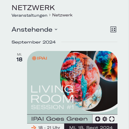
NETZWERK
Netzwerk
Veranstaltungen
Vera
Anstehende
AN
Liste
Ansi
Datum
NA
September 2024
Navi
wählen.
MI.
18