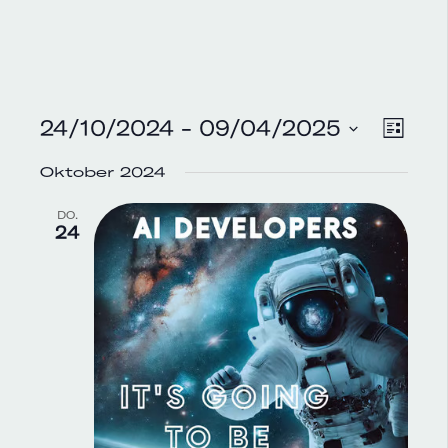
Vera
24/10/2024
 - 
09/04/2025
AN
Liste
Ansi
Datum
NA
Oktober 2024
Navi
wählen.
DO.
24