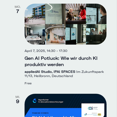
MO.
7
April 7, 2025, 14:30
-
17:30
Gen AI Potluck: Wie wir durch KI
produktiv werden
appliedAI Studio, IPAI SPACES
Im Zukunftspark
11/13, Heilbronn, Deutschland
Free
MI.
9