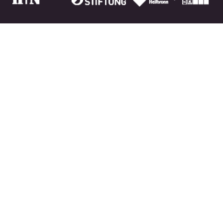
IPAI
Im Zukunftspark 11/13
74076 Heilbronn
Datenschutz
|
Impressum
SITEMAP
Über Uns
Plattform
News
Karriere